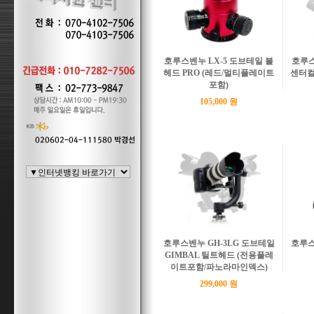
호루스벤누 LX-5 도브테일 볼
호루스
헤드 PRO (레드/멀티플레이트
센터컬
포함)
105,000 원
호루스벤누 GH-3LG 도브테일
호루스
GIMBAL 틸트헤드 (전용플레
이트포함/파노라마인덱스)
299,000 원