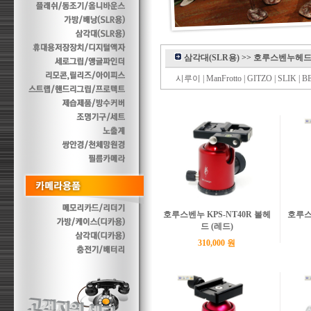
삼각대(SLR용)
>>
호루스벤누헤
시루이
|
ManFrotto
|
GITZO
|
SLIK
|
B
호루스벤누 KPS-NT40R 볼헤
호루스
드 (레드)
310,000 원