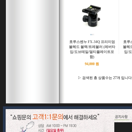
호루스벤누 FX-34Q 프리미엄
호루스
볼헤드 블랙/트레블러 (레버타
볼헤드
입/도브테일/멀티플레이트포
입/
함)
94,000 원
▷ 검색된 총 상품수는 27개 입니다