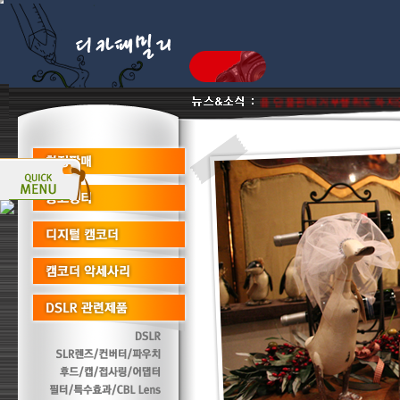
품 진열상품 리퍼비시 병행수입제품은취급판매하지않음 단품판매 거부행위도 하지않습