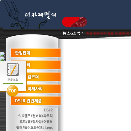
트너몰로서 이월상품 진열상품 리퍼비시 병행수입제품은취급판매하지않음 단품판매 거