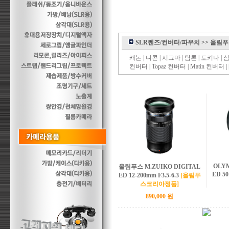
SLR렌즈/컨버터/파우치
>>
올림푸
캐논
|
니콘
|
시그마
|
탐론
|
토키나
|
컨버터
|
Topaz 컨버터
|
Matin 컨버터
|
OLYM
올림푸스 M.ZUIKO DIGITAL
ED 50
ED 12-200mm F3.5-6.3
[올림푸
스코리아정품]
890,000 원