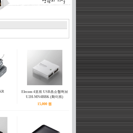
KR
Elecom 4포트 USB초소형허브
U2H-MN4BBK (화이트)
15,000 원