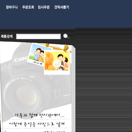
트너몰로서 이월상품 진열상품 리퍼비시 병행수입제품은취급판매하지않음 단품판매 거