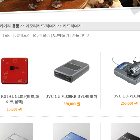
카메라 용품
>>
메모리카드/리더기
>>
카드리더기
F메모리
|
SD메모리
|
MS메모리
|
XD메모리
|
카드리더기
JVC CU-VD10
DIGITAL GL819(레드,화
JVC CU-VD20KR DVD레코더
이트,블랙)
260,000 원
220,000 원
15,000 원