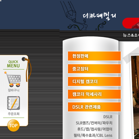
다나와 최우수파트너몰로서 이월상품 진열상품 리퍼비시 병행수입제품은취급판매하지않