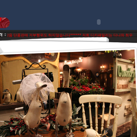
음 단품판매 거부행위도 하지않습니다***
*** 저희 디카패밀리는 다나와 최우수파