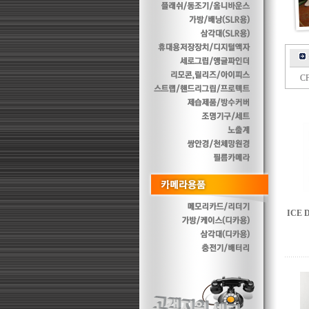
C
ICE 