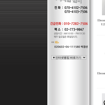
Ele
U2
Elec