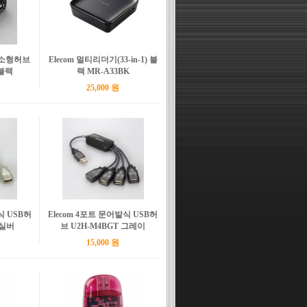
B초소형허브
Elecom 멀티리더기(33-in-1) 블
 블랙
랙 MR-A33BK
25,000 원
식 USB허
Elecom 4포트 문어발식 USB허
 실버
브 U2H-M4BGT 그레이
15,000 원