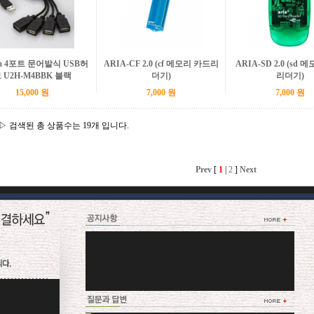
om 4포트 문어발식 USB허
ARIA-CF 2.0 (cf 메모리 카드리
ARIA-SD 2.0 (sd
 U2H-M4BBK 블랙
더기)
리더기)
15,000 원
7,000 원
7,000 원
▷ 검색된 총 상품수는 19개 입니다.
Prev
[
1
|
2
]
Next