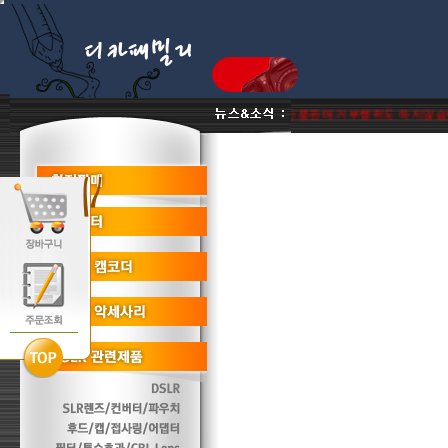
진열상품 리퍼비시 병행수입제품은취급판매하지않음 단품판매 거부행위도 하지않습니다