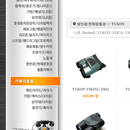
쌍안경/천체망원경
>>
YUKON
니콘
|
Bushnell
|
YUKON
|
LEICA
|
기
YUKON VIKING 25022
YU
840,000 원