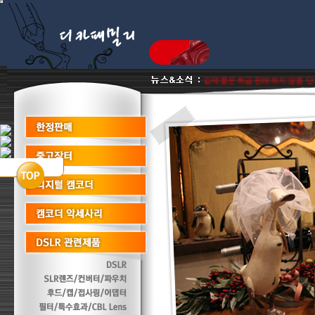
최우수파트너몰로서 이월상품 진열상품 리퍼비시 병행수입제품은취급판매하지않음 단품판