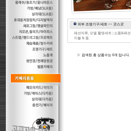
외부 조명기구/세트
>>
굿스굿
패션의류, 모델 촬영세트
|
소품&패션
이블 & 돔
▷ 검색된 총 상품수는 0개 입니다.