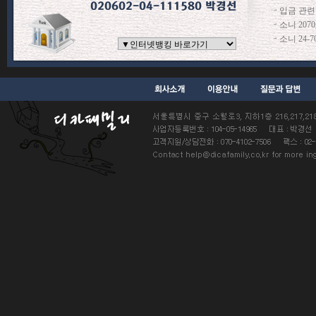
입금 관련
소니 207
소니 24-