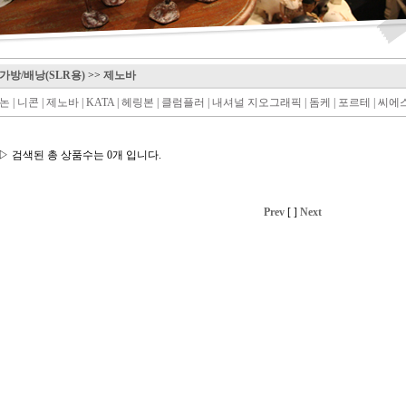
가방/배낭(SLR용)
>>
제노바
논
|
니콘
|
제노바
|
KATA
|
헤링본
|
클럼플러
|
내셔널 지오그래픽
|
돔케
|
포르테
|
씨에
▷ 검색된 총 상품수는 0개 입니다.
Prev
[ ]
Next