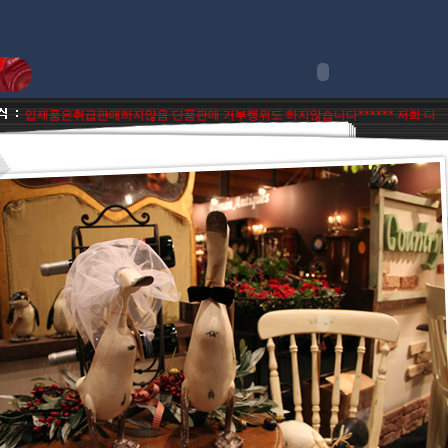
행수입제품은취급판매하지않음 단품판매 거부행위도 하지않습니다***
*** 저희 디카