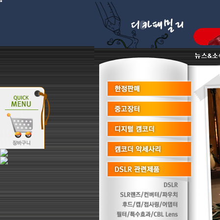
** 저희 디카패밀리는 다나와 최우수파트너몰로서 이월상품 진열상품 리퍼비시 병