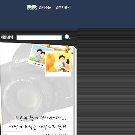
패밀리는 다나와 최우수파트너몰로서 이월상품 진열상품 리퍼비시 병행수입제품은취급