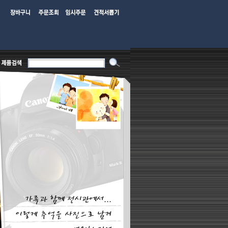
위도 하지않습니다***
*** 저희 디카패밀리는 다나와 최우수파트너몰로서 이월상품