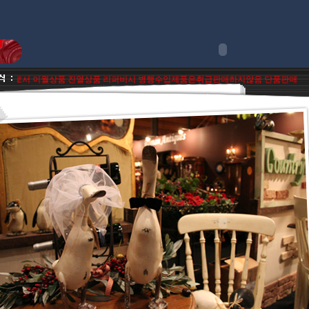
몰로서 이월상품 진열상품 리퍼비시 병행수입제품은취급판매하지않음 단품판매 거부행