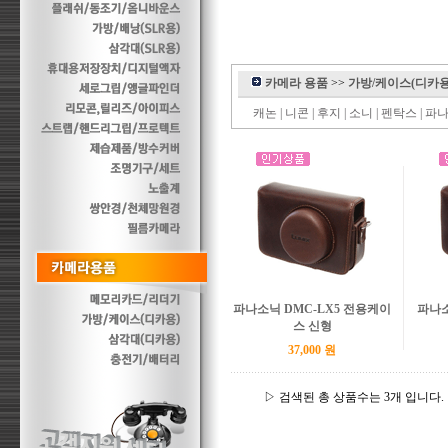
카메라 용품
>>
가방/케이스(디카용
캐논
|
니콘
|
후지
|
소니
|
펜탁스
|
파
파나소닉 DMC-LX5 전용케이
파나소
스 신형
37,000 원
▷ 검색된 총 상품수는 3개 입니다.