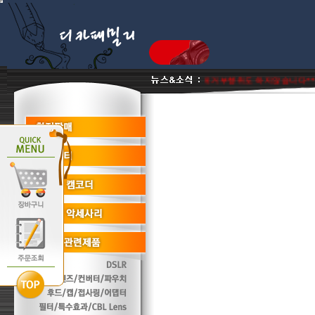
품 리퍼비시 병행수입제품은취급판매하지않음 단품판매 거부행위도 하지않습니다***