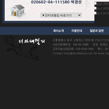
입금 관련
소니 207
소니 24-