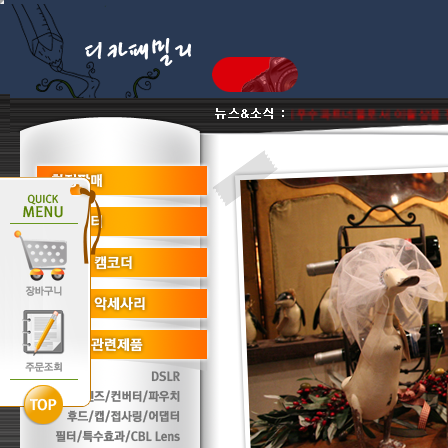
*** 저희 디카패밀리는 다나와 최우수파트너몰로서 이월상품 