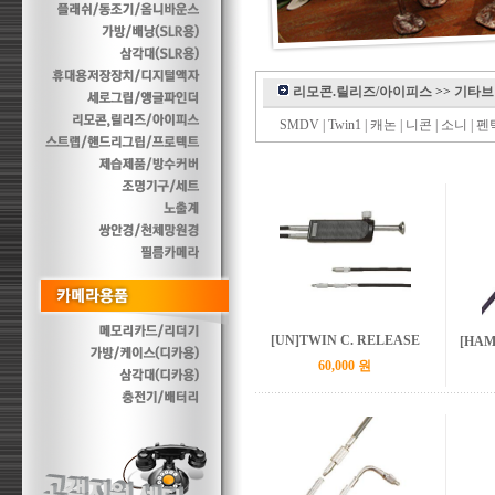
리모콘.릴리즈/아이피스
>>
기타브
SMDV
|
Twin1
|
캐논
|
니콘
|
소니
|
펜
[UN]TWIN C. RELEASE
[HAM
60,000 원