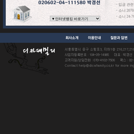
입금 관련
소니 207
소니 24-