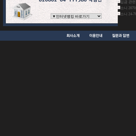
입금 관련
소니 207
소니 24-