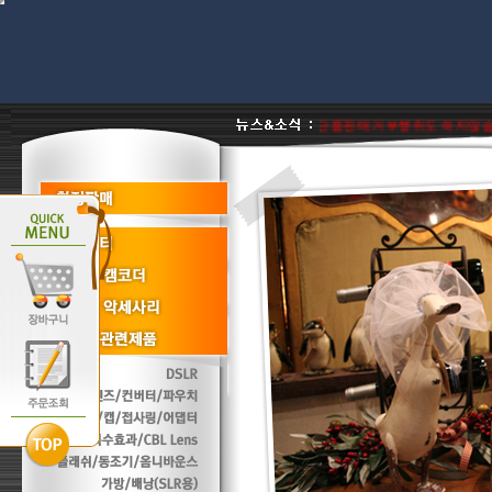
 진열상품 리퍼비시 병행수입제품은취급판매하지않음 단품판매 거부행위도 하지않습니다