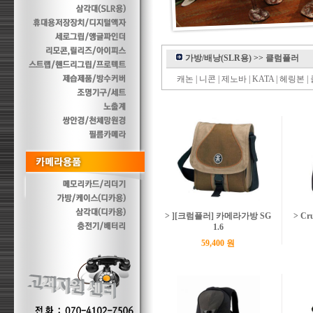
가방/배낭(SLR용)
>>
클럼플러
캐논
|
니콘
|
제노바
|
KATA
|
헤링본
|
> ][크럼플러] 카메라가방 SG
> Cr
1.6
59,400 원