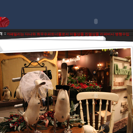
희 디카패밀리는 다나와 최우수파트너몰로서 이월상품 진열상품 리퍼비시 병행수입제품