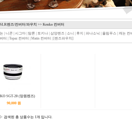
SLR렌즈/컨버터/파우치
>>
Kenko 컨버터
논
|
니콘
|
시그마
|
탐론
|
토키나
|
삼양렌즈
|
소니
|
후지
|
파나소닉
|
올림푸스
|
캐논 컨
버터
|
Topaz 컨버터
|
Matin 컨버터
|
[렌즈파우치]
KO SGT-20 (망원렌즈)
90,000 원
▷ 검색된 총 상품수는 1개 입니다.