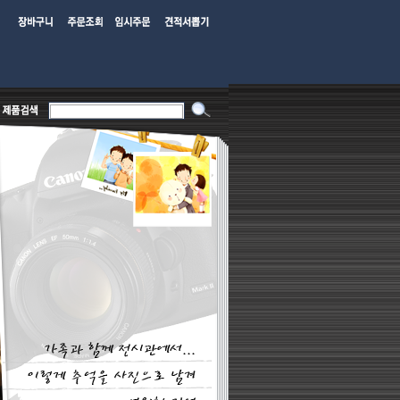
은취급판매하지않음 단품판매 거부행위도 하지않습니다***
*** 저희 디카패밀리는