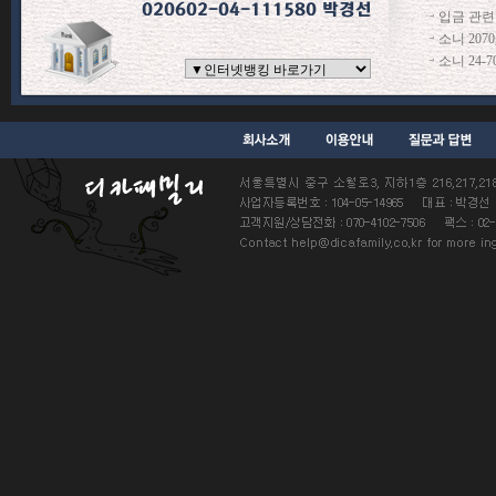
입금 관련
소니 207
소니 24-