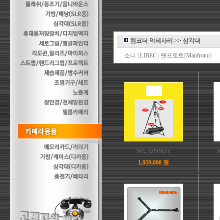
캠코더 악세사리
>>
삼각대
소니
|
LIBEC
|
맨프로토[Manfrotto]
503, 525PKIT
1,059,000 원