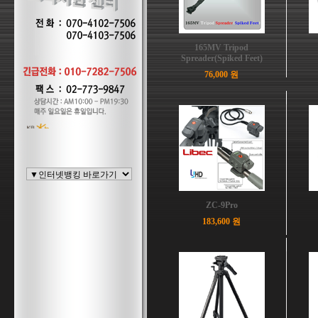
165MV Tripod
Spreader(Spiked Feet)
76,000 원
ZC-9Pro
183,600 원