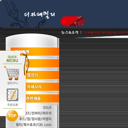
품 리퍼비시 병행수입제품은취급판매하지않음 단품판매 거부행위도 하지않습니다***
*